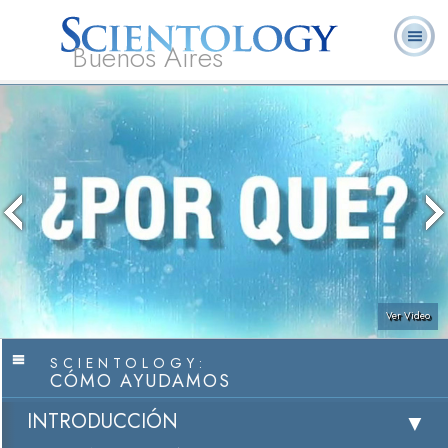
Buenos Aires
L. Ronald
¿Qué es
Ministros
Preguntas
Libros
Hubbard
Scientology?
Voluntarios
Frecuentes
Ver Video
SCIENTOLOGY:
CÓMO AYUDAMOS
INTRODUCCIÓN