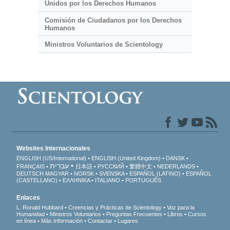
Unidos por los Derechos Humanos
Comisión de Ciudadanos por los Derechos
Humanos
Ministros Voluntarios de Scientology
Websites Internacionales
ENGLISH (US/International)
ENGLISH (United Kingdom)
DANSK
עברית
FRANÇAIS
日本語
РУССКИЙ
繁體中文
NEDERLANDS
DEUTSCH
MAGYAR
NORSK
SVENSKA
ESPAÑOL (LATINO)
ESPAÑOL
(CASTELLANO)
ΕΛΛΗΝΙΚA
ITALIANO
PORTUGUÊS
Enlaces
L. Ronald Hubbard
Creencias y Prácticas de Scientology
Voz para la
Humanidad
Ministros Voluntarios
Preguntas Frecuentes
Libros
Cursos
en línea
Más Información
Contactar
Lugares