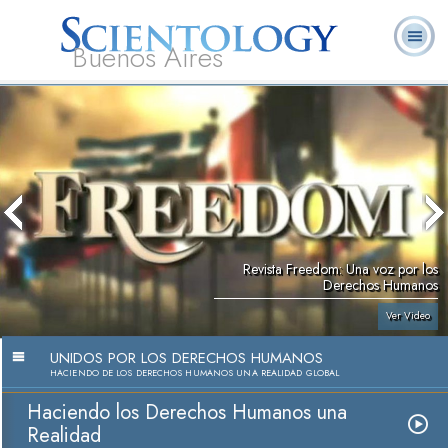
Buenos Aires
L. Ronald
¿Qué es
Ministros
Preguntas
Libros
Hubbard
Scientology?
Voluntarios
Frecuentes
Revista Freedom: Una voz por los
Derechos Humanos
Ver Video
UNIDOS POR LOS DERECHOS HUMANOS
HACIENDO DE LOS DERECHOS HUMANOS UNA REALIDAD GLOBAL
Haciendo los Derechos Humanos una
Realidad