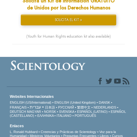
Solicita un Kit de Información GRATUITO
de Unidos por los Derechos Humanos
SOLICITA EL KIT »
(Youth for Human Rights education kit also available)
Websites Internacionales
ENGLISH (US/International)
ENGLISH (United Kingdom)
DANSK
עברית
FRANÇAIS
日本語
РУССКИЙ
繁體中文
NEDERLANDS
DEUTSCH
MAGYAR
NORSK
SVENSKA
ESPAÑOL (LATINO)
ESPAÑOL
(CASTELLANO)
ΕΛΛΗΝΙΚA
ITALIANO
PORTUGUÊS
Enlaces
L. Ronald Hubbard
Creencias y Prácticas de Scientology
Voz para la
Humanidad
Ministros Voluntarios
Preguntas Frecuentes
Libros
Cursos