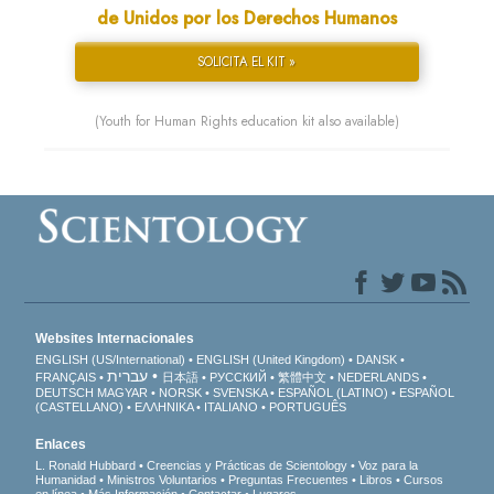
de Unidos por los Derechos Humanos
SOLICITA EL KIT »
(Youth for Human Rights education kit also available)
Websites Internacionales
ENGLISH (US/International)
ENGLISH (United Kingdom)
DANSK
עברית
FRANÇAIS
日本語
РУССКИЙ
繁體中文
NEDERLANDS
DEUTSCH
MAGYAR
NORSK
SVENSKA
ESPAÑOL (LATINO)
ESPAÑOL
(CASTELLANO)
ΕΛΛΗΝΙΚA
ITALIANO
PORTUGUÊS
Enlaces
L. Ronald Hubbard
Creencias y Prácticas de Scientology
Voz para la
Humanidad
Ministros Voluntarios
Preguntas Frecuentes
Libros
Cursos
en línea
Más Información
Contactar
Lugares