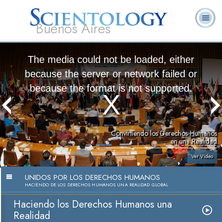
Buenos Aires
L. Ronald
¿Qué es
Ministros
Preguntas
Libros
Hubbard
Scientology?
Voluntarios
Frecuentes
The media could not be loaded, either
because the server or network failed or
because the format is not supported.
Convirtiendo los Derechos Humanos
en una Realidad
Ver Video
UNIDOS POR LOS DERECHOS HUMANOS
HACIENDO DE LOS DERECHOS HUMANOS UNA REALIDAD GLOBAL
Haciendo los Derechos Humanos una
Realidad