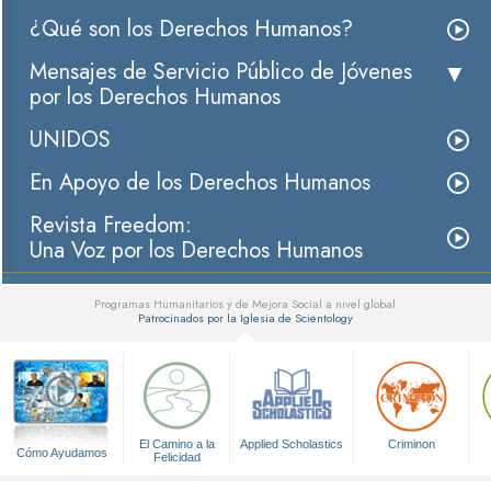
¿Qué son los Derechos Humanos?
Mensajes de Servicio Público de Jóvenes
por los Derechos Humanos
UNIDOS
En Apoyo de los Derechos Humanos
Revista Freedom:
Una Voz por los Derechos Humanos
Programas Humanitarios y de Mejora Social a nivel global
Patrocinados por la Iglesia de Scientology
▼
El Camino a la
Applied Scholastics
Criminon
Cómo Ayudamos
Felicidad