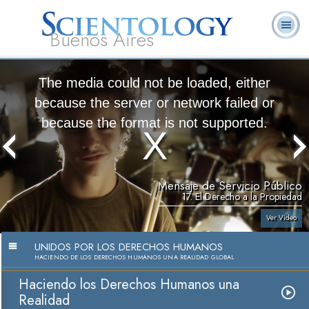
Buenos Aires
L. Ronald
¿Qué es
Ministros
Preguntas
Libros
Hubbard
Scientology?
Voluntarios
Frecuentes
The media could not be loaded, either
because the server or network failed or
because the format is not supported.
Mensaje de Servicio Público
17. El Derecho a la Propiedad
Ver Video
UNIDOS POR LOS DERECHOS HUMANOS
HACIENDO DE LOS DERECHOS HUMANOS UNA REALIDAD GLOBAL
Haciendo los Derechos Humanos una
Realidad