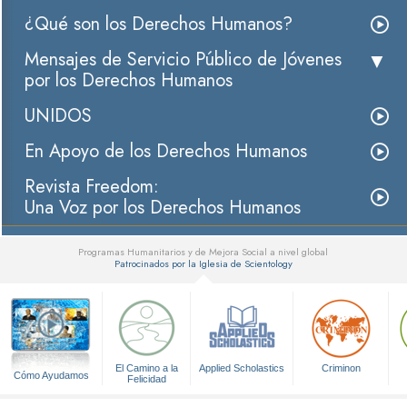
¿Qué son los Derechos Humanos?
Mensajes de Servicio Público de Jóvenes
por los Derechos Humanos
UNIDOS
En Apoyo de los Derechos Humanos
Revista Freedom:
Una Voz por los Derechos Humanos
Programas Humanitarios y de Mejora Social a nivel global
Patrocinados por la Iglesia de Scientology
▼
El Camino a la
Applied Scholastics
Criminon
Cómo Ayudamos
Felicidad