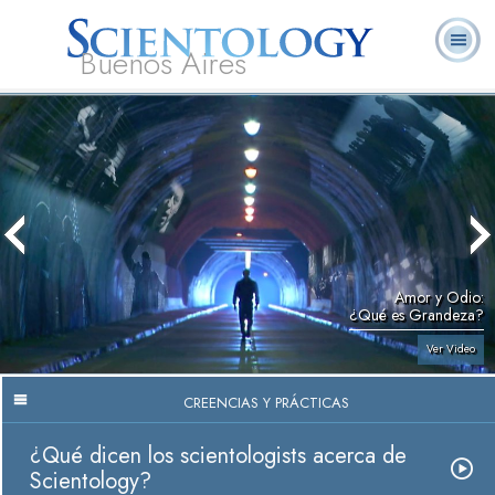
Buenos Aires
L. Ronald
¿Qué es
Ministros
Preguntas
Libros
Hubbard
Scientology?
Voluntarios
Frecuentes
Amor y Odio:
¿Qué es Grandeza?
Ver Video
CREENCIAS Y PRÁCTICAS
¿Qué dicen los scientologists acerca de
Scientology?