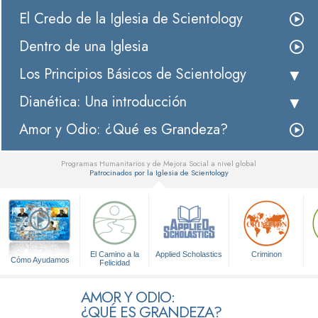
El Credo de la Iglesia de Scientology
Dentro de una Iglesia
Los Principios Básicos de Scientology
Dianética: Una introducción
Amor y Odio: ¿Qué es Grandeza?
Programas Humanitarios y de Mejora Social a nivel global
Patrocinados por la Iglesia de Scientology
▼
El Camino a la
Applied Scholastics
Criminon
Cómo Ayudamos
Felicidad
AMOR Y ODIO:
¿QUÉ ES GRANDEZA?