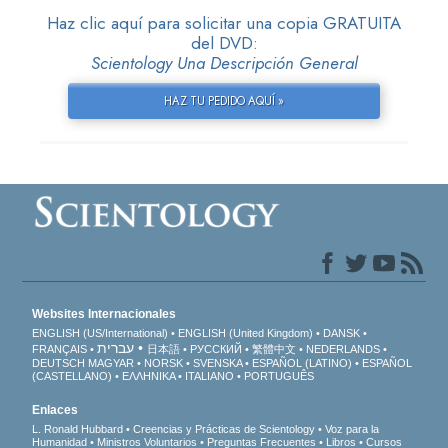
Haz clic aquí para solicitar una copia GRATUITA
del DVD:
Scientology Una Descripción General
HAZ TU PEDIDO AQUÍ »
Websites Internacionales
ENGLISH (US/International)
ENGLISH (United Kingdom)
DANSK
עברית
FRANÇAIS
日本語
РУССКИЙ
繁體中文
NEDERLANDS
DEUTSCH
MAGYAR
NORSK
SVENSKA
ESPAÑOL (LATINO)
ESPAÑOL
(CASTELLANO)
ΕΛΛΗΝΙΚA
ITALIANO
PORTUGUÊS
Enlaces
L. Ronald Hubbard
Creencias y Prácticas de Scientology
Voz para la
Humanidad
Ministros Voluntarios
Preguntas Frecuentes
Libros
Cursos