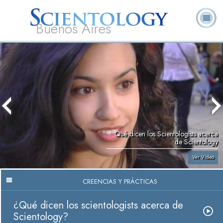
Buenos Aires
L. Ronald
¿Qué es
Ministros
Preguntas
Libros
Hubbard
Scientology?
Voluntarios
Frecuentes
Qué dicen los Scientologists acerca
de Scientology
Ver Video
CREENCIAS Y PRÁCTICAS
¿Qué dicen los scientologists acerca de
Scientology?