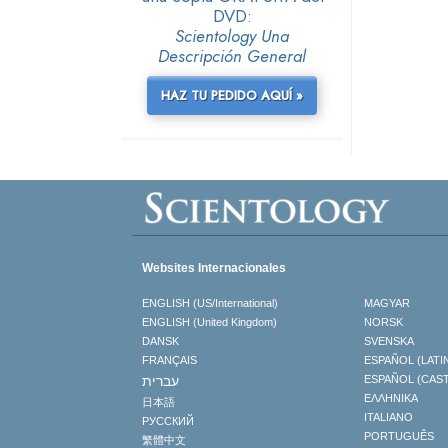
DVD:
Scientology Una
Descripción General
HAZ TU PEDIDO AQUÍ »
Websites Internacionales
ENGLISH (US/International)
MAGYAR
ENGLISH (United Kingdom)
NORSK
DANSK
SVENSKA
FRANÇAIS
ESPAÑOL (LATI
עברית
ESPAÑOL (CAS
ΕΛΛΗΝΙΚA
日本語
ITALIANO
РУССКИЙ
PORTUGUÊS
繁體中文