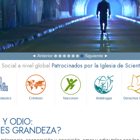
Anterior
Siguiente
Social a nivel global
Patrocinados por la Iglesia de Scien
olastics
Criminon
Narconon
Antidrogas
Derechos
Y ODIO:
 ES GRANDEZA?