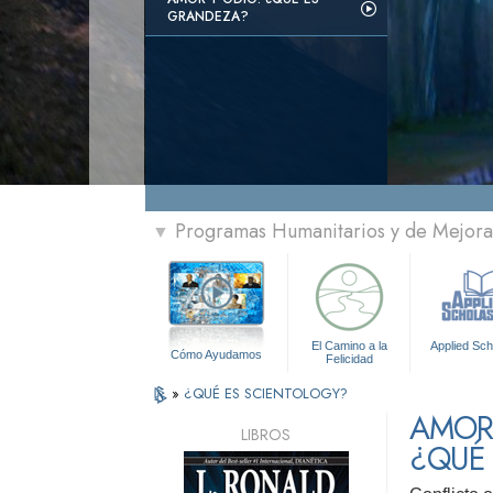
GRANDEZA?
Programas Humanitarios y de Mejora 
▼
El Camino a la
Applied Sch
Cómo Ayudamos
Felicidad
»
¿QUÉ ES SCIENTOLOGY?
AMOR 
LIBROS
¿QUÉ