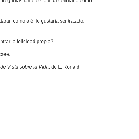
s preguntas tanto de la vida cotidiana como
aran como a él le gustaría ser tratado,
trar la felicidad propia?
cree.
de Vista sobre la Vida
, de L. Ronald