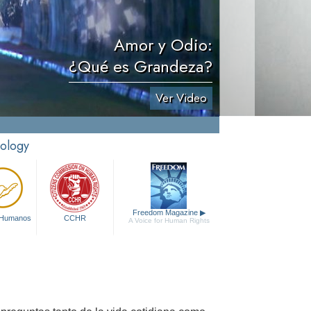
Amor y Odio:
¿Qué es Grandeza?
Ver Video
tology
Freedom Magazine
▶
 Humanos
CCHR
A Voice for Human Rights