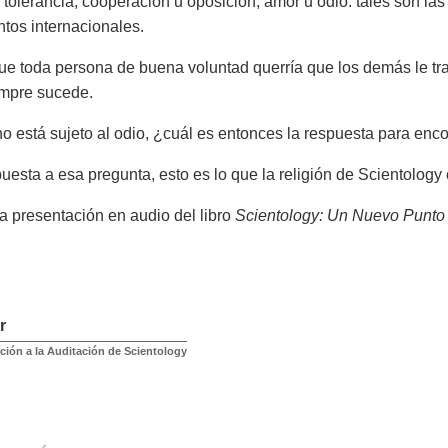
o tolerancia, cooperación u oposición, amor u odio: tales son la
ntos internacionales.
ue toda persona de buena voluntad querría que los demás le trat
empre sucede.
 está sujeto al odio, ¿cuál es entonces la respuesta para encon
esta a esa pregunta, esto es lo que la religión de Scientology 
a presentación en audio del libro
Scientology: Un Nuevo Punto 
r
ción a la Auditación de Scientology