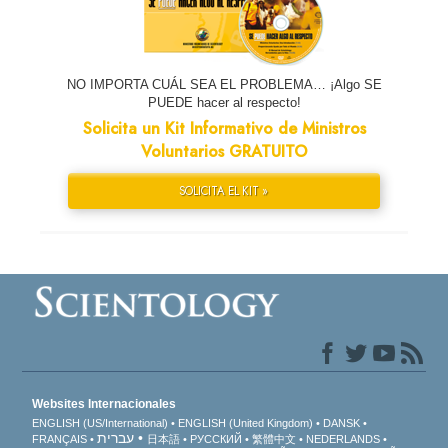
NO IMPORTA CUÁL SEA EL PROBLEMA… ¡Algo SE
PUEDE hacer al respecto!
Solicita un Kit Informativo de Ministros
Voluntarios GRATUITO
SOLICITA EL KIT »
Websites Internacionales
ENGLISH (US/International)
ENGLISH (United Kingdom)
DANSK
עברית
FRANÇAIS
日本語
РУССКИЙ
繁體中文
NEDERLANDS