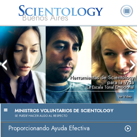
Buenos Aires
L. Ronald
¿Qué es
Ministros
Preguntas
Libros
Hubbard
Scientology?
Voluntarios
Frecuentes
Herramientas de Scientology
para la Vida
La Escala Tonal Emocional
Ver Video
MINISTROS VOLUNTARIOS DE SCIENTOLOGY
SE
PUEDE
HACER ALGO AL RESPECTO
Proporcionando Ayuda Efectiva