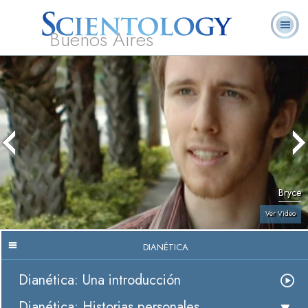
Buenos Aires
L. Ronald
¿Qué es
Ministros
Preguntas
Libros
Hubbard
Scientology?
Voluntarios
Frecuentes
Bryce
Ver Video
DIANÉTICA
Dianética: Una introducción
Dianética: Historias personales