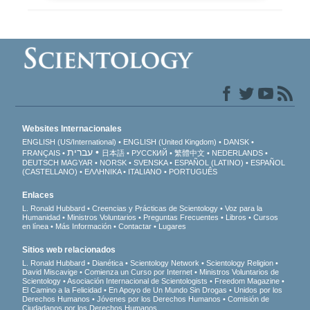
Websites Internacionales
ENGLISH (US/International)
ENGLISH (United Kingdom)
DANSK
עברית
FRANÇAIS
日本語
РУССКИЙ
繁體中文
NEDERLANDS
DEUTSCH
MAGYAR
NORSK
SVENSKA
ESPAÑOL (LATINO)
ESPAÑOL
(CASTELLANO)
ΕΛΛΗΝΙΚA
ITALIANO
PORTUGUÊS
Enlaces
L. Ronald Hubbard
Creencias y Prácticas de Scientology
Voz para la
Humanidad
Ministros Voluntarios
Preguntas Frecuentes
Libros
Cursos
en línea
Más Información
Contactar
Lugares
Sitios web relacionados
L. Ronald Hubbard
Dianética
Scientology Network
Scientology Religion
David Miscavige
Comienza un Curso por Internet
Ministros Voluntarios de
Scientology
Asociación Internacional de Scientologists
Freedom Magazine
El Camino a la Felicidad
En Apoyo de Un Mundo Sin Drogas
Unidos por los
Derechos Humanos
Jóvenes por los Derechos Humanos
Comisión de
Ciudadanos por los Derechos Humanos