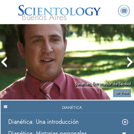
Buenos Aires
L. Ronald
¿Qué es
Ministros
Preguntas
Libros
Hubbard
Scientology?
Voluntarios
Frecuentes
Jonathan, Entrenador de Béisbol
Ver Video
DIANÉTICA
Dianética: Una introducción
Dianética: Historias personales