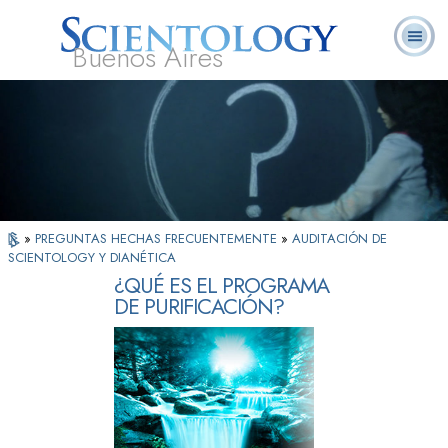
Buenos Aires
L. Ronald
¿Qué es
Ministros
Preguntas
Libros
Hubbard
Scientology?
Voluntarios
Frecuentes
»
PREGUNTAS HECHAS FRECUENTEMENTE
»
AUDITACIÓN DE
SCIENTOLOGY Y DIANÉTICA
¿QUÉ ES EL PROGRAMA
DE PURIFICACIÓN?