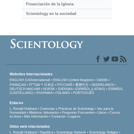
Financiación de la Iglesia
Scientology en la sociedad
Websites Internacionales
ENGLISH (US/International)
ENGLISH (United Kingdom)
DANSK
עברית
FRANÇAIS
日本語
РУССКИЙ
繁體中文
NEDERLANDS
DEUTSCH
MAGYAR
NORSK
SVENSKA
ESPAÑOL (LATINO)
ESPAÑOL
(CASTELLANO)
ΕΛΛΗΝΙΚA
ITALIANO
PORTUGUÊS
Enlaces
L. Ronald Hubbard
Creencias y Prácticas de Scientology
Voz para la
Humanidad
Ministros Voluntarios
Preguntas Frecuentes
Libros
Cursos
en línea
Más Información
Contactar
Lugares
Sitios web relacionados
L. Ronald Hubbard
Dianética
Scientology Network
Scientology Religion