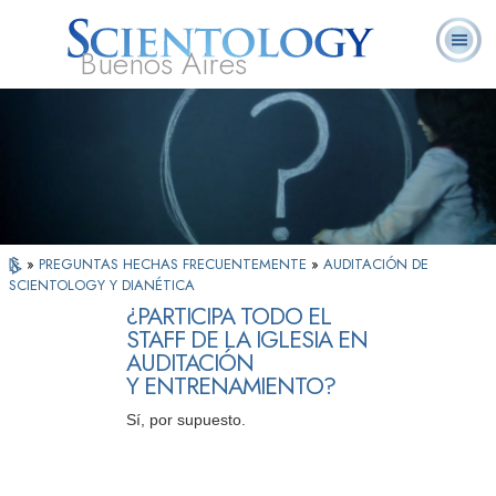
Buenos Aires
L. Ronald
¿Qué es
Ministros
Preguntas
Libros
Hubbard
Scientology?
Voluntarios
Frecuentes
»
PREGUNTAS HECHAS FRECUENTEMENTE
»
AUDITACIÓN DE
SCIENTOLOGY Y DIANÉTICA
¿PARTICIPA TODO EL
STAFF DE LA IGLESIA EN
AUDITACIÓN
Y ENTRENAMIENTO?
Sí, por supuesto.