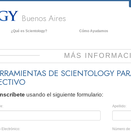
Buenos Aires
¿Qué es Scientology?
Cómo Ayudamos
reencias y Prácticas
An
redos y Códigos de Scientology
De
MÁS INFORMAC
ué dicen los Scientologists acerca
La
e Scientology
RRAMIENTAS DE SCIENTOLOGY PAR
onoce a un Scientologist
ECTIVO
entro de una Iglesia
Inscríbete
usando el siguiente formulario:
os Principios Básicos de Scientology
na Introducción a Dianética
e:
Apellido:
mor y Odio: ¿Qué es Grandeza?
 Electrónico:
Número de 