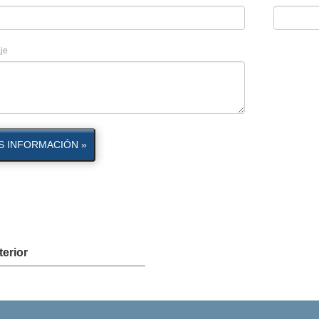
je
S INFORMACIÓN »
terior