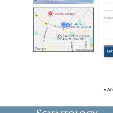
Mensa
MÁ
« An