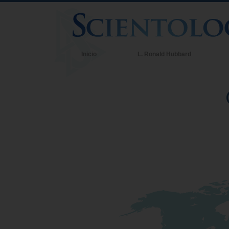
Inicio
L. Ronald Hubbard
C
C
Q
d
C
D
L
U
A