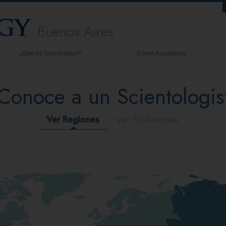
Buenos Aires
¿Qué es Scientology?
Cómo Ayudamos
reencias y Prácticas
An
Conoce a un Scientologis
redos y Códigos de Scientology
De
ué dicen los Scientologists acerca
La
e Scientology
Ver Regiones
Ver Profesiones
onoce a un Scientologist
entro de una Iglesia
os Principios Básicos de Scientology
na Introducción a Dianética
mor y Odio: ¿Qué es Grandeza?