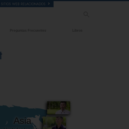
SITIOS WEB RELACIONADOS
Preguntas Frecuentes
Libros
tecedentes y principios básicos
Libros Iniciales
t
ntro de una Iglesia
Audiolibros
 Organización de Scientology
Conferencias Introductorias
Películas