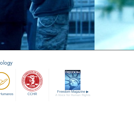
tology
Freedom Magazine
▶
 Humanos
CCHR
A Voice for Human Rights