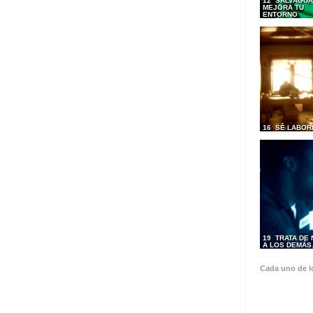
12 SALVAGUA
MEJORA TU
ENTORNO
16 SÉ LABOR
19 TRATA DE
A LOS DEMÁ
Cada uno de l