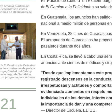
El “Palacio de Cultura” en Ekaterinburg
de servicio público de
de
El Camino a la Felicidad
en su sala de
 Felicidad
son vistos
r más de 20 millones de
En Guatemala, los anuncios han salido e
nacional a medio millón de personas en
En Venezuela, 28 cines de Caracas pas
El aeropuerto de Caracas los ha proyec
pasajeros durante dos años.
En Costa Rica, se llevó a cabo una seri
anuncios ante cientos de médicos y ciru
e El Camino a la Felicidad
n las comisarías de policía
rgo, Ciudad del Cabo y
“Desde que implementamos este prog
 a lo largo de Sudáfrica,
 un programa para refrenar
registrado descensos en la conducta n
irrespetuosas y actitudes y comport
evidenciado aumentos en respeto mutu
21
individuales de los demás, interés c
la importancia de dar, y una compete
— Director de Escuela, EE.UU.