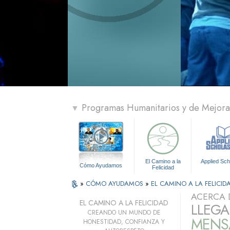
Programas Humanitarios y de Mejora 
▼
El Camino a la
Applied Sch
Cómo Ayudamos
Felicidad
»
CÓMO AYUDAMOS
»
EL CAMINO A LA FELICID
ACERCA 
EL CAMINO A LA FELICIDAD
LLEGA
CREANDO UN MUNDO DE
MENSA
HONESTIDAD, CONFIANZA Y