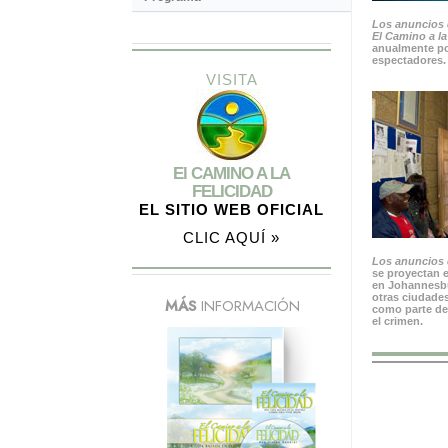
Los anuncios 
El Camino a la
anualmente po
espectadores.
VISITA
El CAMINO A LA
FELICIDAD
EL SITIO WEB OFICIAL
CLIC AQUÍ »
Los anuncios d
se proyectan e
en Johannesbu
otras ciudades
MÁS
INFORMACIÓN
como parte de
el crimen.