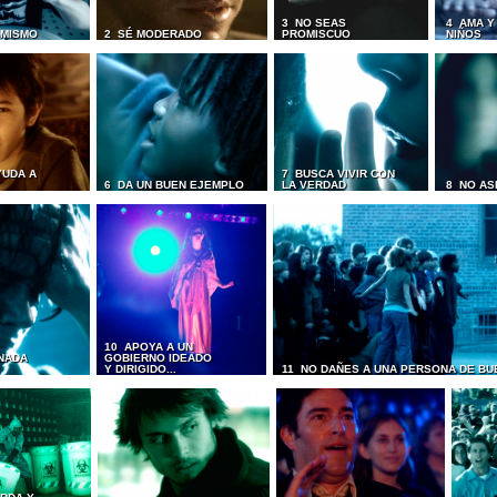
3 NO SEAS
4 AMA Y
I MISMO
2 SÉ MODERADO
PROMISCUO
NIÑOS
YUDA A
7 BUSCA VIVIR CON
6 DA UN BUEN EJEMPLO
LA VERDAD
8 NO AS
10 APOYA A UN
NADA
GOBIERNO IDEADO
Y DIRIGIDO...
11 NO DAÑES A UNA PERSONA DE BU