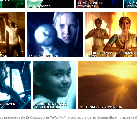
RDA Y
14 SÉ DIGNO DE
15 CU
13 NO ROBES
CONFIANZA
OBLI
18 RESPETA LAS CREENCIAS R
IOSO
17 SÉ COMPETENTE
DEMÁS
 NO HACER
20 INTENTA TRATAR
S…
A LOS DEMÁS…
21 FLORECE Y PROSPERA
os preceptos de
El Camino a la Felicidad
ha cobrado vida en la pantalla en una serie 