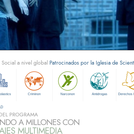
Social a nivel global
Patrocinados por la Iglesia de Scien
olastics
Criminon
Narconon
Antidrogas
Derechos
AD
DEL PROGRAMA
NDO A MILLONES CON
JES MULTIMEDIA