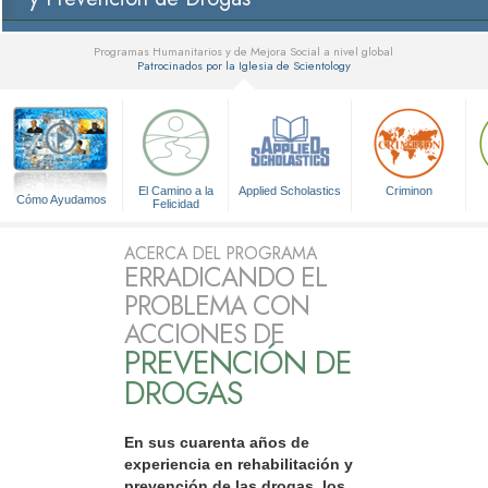
Programas Humanitarios y de Mejora Social a nivel global
Patrocinados por la Iglesia de Scientology
▼
El Camino a la
Applied Scholastics
Criminon
Cómo Ayudamos
Felicidad
ACERCA DEL PROGRAMA
ERRADICANDO EL
PROBLEMA CON
ACCIONES DE
PREVENCIÓN DE
DROGAS
En sus cuarenta años de
experiencia en rehabilitación y
prevención de las drogas, los