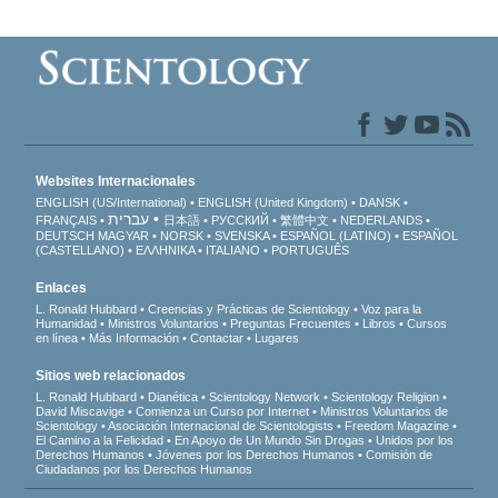
Websites Internacionales
ENGLISH (US/International)
ENGLISH (United Kingdom)
DANSK
עברית
FRANÇAIS
日本語
РУССКИЙ
繁體中文
NEDERLANDS
DEUTSCH
MAGYAR
NORSK
SVENSKA
ESPAÑOL (LATINO)
ESPAÑOL
(CASTELLANO)
ΕΛΛΗΝΙΚA
ITALIANO
PORTUGUÊS
Enlaces
L. Ronald Hubbard
Creencias y Prácticas de Scientology
Voz para la
Humanidad
Ministros Voluntarios
Preguntas Frecuentes
Libros
Cursos
en línea
Más Información
Contactar
Lugares
Sitios web relacionados
L. Ronald Hubbard
Dianética
Scientology Network
Scientology Religion
David Miscavige
Comienza un Curso por Internet
Ministros Voluntarios de
Scientology
Asociación Internacional de Scientologists
Freedom Magazine
El Camino a la Felicidad
En Apoyo de Un Mundo Sin Drogas
Unidos por los
Derechos Humanos
Jóvenes por los Derechos Humanos
Comisión de
Ciudadanos por los Derechos Humanos