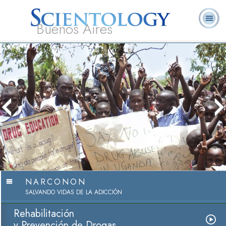
Buenos Aires
L. Ronald
¿Qué es
Ministros
Preguntas
Libros
Hubbard
Scientology?
Voluntarios
Frecuentes
NARCONON
SALVANDO VIDAS DE LA ADICCIÓN
Rehabilitación
y Prevención de Drogas