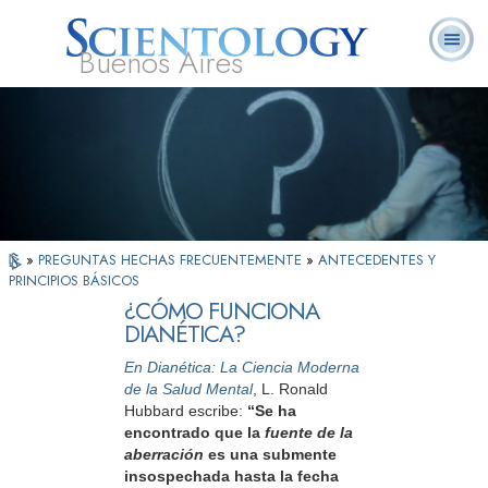
Buenos Aires
L. Ronald
¿Qué es
Ministros
Preguntas
Libros
Hubbard
Scientology?
Voluntarios
Frecuentes
»
PREGUNTAS HECHAS FRECUENTEMENTE
»
ANTECEDENTES Y
PRINCIPIOS BÁSICOS
¿CÓMO FUNCIONA
DIANÉTICA?
En Dianética: La Ciencia Moderna
de la Salud Mental
, L. Ronald
Hubbard escribe:
“Se ha
encontrado que la
fuente de la
aberración
es una submente
insospechada hasta la fecha