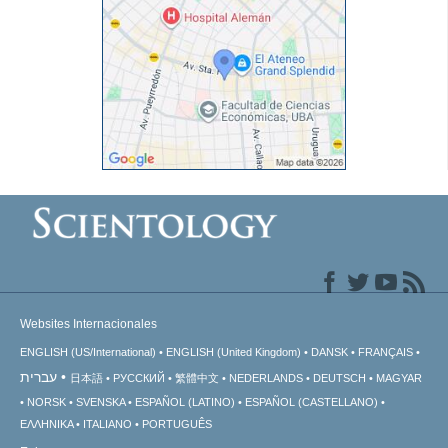
Websites Internacionales
ENGLISH (US/International)
ENGLISH (United Kingdom)
DANSK
FRANÇAIS
עברית
日本語
РУССКИЙ
繁體中文
NEDERLANDS
DEUTSCH
MAGYAR
NORSK
SVENSKA
ESPAÑOL (LATINO)
ESPAÑOL (CASTELLANO)
ΕΛΛΗΝΙΚA
ITALIANO
PORTUGUÊS