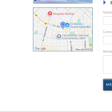
Nombr
Correo
Mensa
MÁ