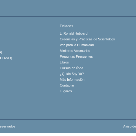
Enlaces
L. Ronald Hubbard
Creencias y Prácticas de Scientology
Voz para la Humanidad
Ministros Voluntarios
O)
Preguntas Frecuentes
ELLANO)
Libros
Cursos en línea
¿Quién Soy Yo?
Más Información
Contactar
Lugares
reservados.
Aviso de