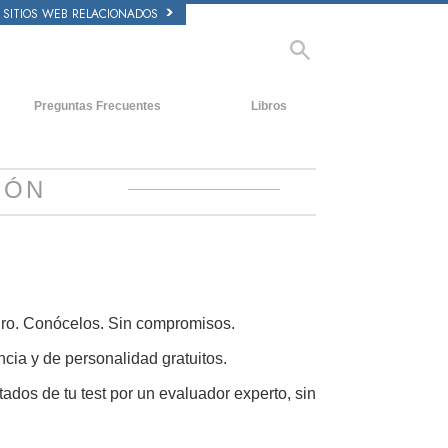
SITIOS WEB RELACIONADOS
Preguntas Frecuentes
Libros
tecedentes y principios básicos
Libros Iniciales
ntro de una Iglesia
Audiolibros
IÓN
 Organización de Scientology
Conferencias Introductorias
Películas
uturo. Conócelos. Sin compromisos.
ncia y de personalidad gratuitos.
tados de tu test por un evaluador experto, sin