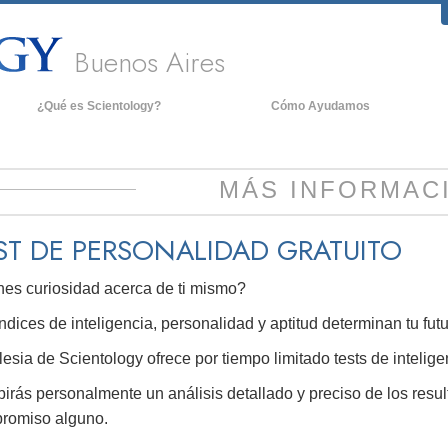
Buenos Aires
¿Qué es Scientology?
Cómo Ayudamos
reencias y Prácticas
An
redos y Códigos de Scientology
De
MÁS INFORMAC
ué dicen los Scientologists acerca
La
e Scientology
ST DE PERSONALIDAD
GRATUITO
onoce a un Scientologist
nes curiosidad acerca de ti mismo?
entro de una Iglesia
os Principios Básicos de Scientology
ndices de inteligencia, personalidad y aptitud determinan tu f
na Introducción a Dianética
lesia de Scientology ofrece por tiempo limitado tests de intelige
irás personalmente un análisis detallado y preciso de los resul
mor y Odio: ¿Qué es Grandeza?
romiso alguno.