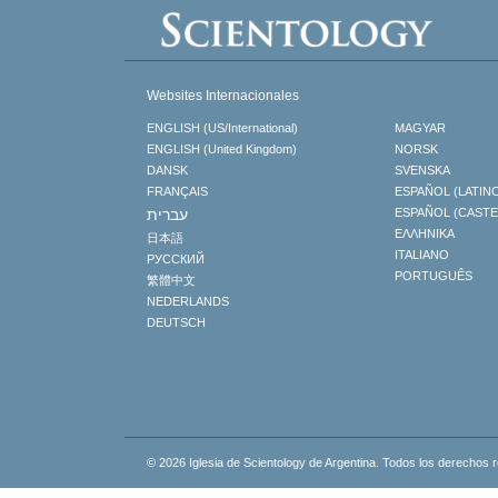
Websites Internacionales
ENGLISH (US/International)
MAGYAR
ENGLISH (United Kingdom)
NORSK
DANSK
SVENSKA
FRANÇAIS
ESPAÑOL (LATIN
עברית
ESPAÑOL (CAST
ΕΛΛΗΝΙΚA
日本語
ITALIANO
РУССКИЙ
PORTUGUÊS
繁體中文
NEDERLANDS
DEUTSCH
© 2026
Iglesia de Scientology de Argentina.
Todos los derechos 