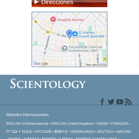
Direcciones
Websites Internacionales
ENGLISH (US/International)
ENGLISH (United Kingdom)
DANSK
FRANÇAIS
עברית
日本語
РУССКИЙ
繁體中文
NEDERLANDS
DEUTSCH
MAGYAR