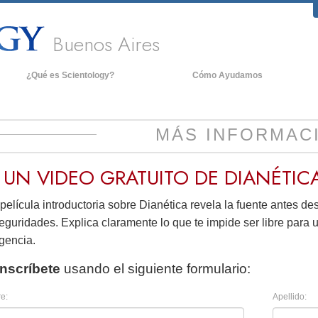
Buenos Aires
¿Qué es Scientology?
Cómo Ayudamos
reencias y Prácticas
An
redos y Códigos de Scientology
De
MÁS INFORMAC
ué dicen los Scientologists acerca
La
e Scientology
 UN VIDEO
GRATUITO
DE DIANÉTIC
onoce a un Scientologist
película introductoria sobre Dianética revela la fuente antes d
entro de una Iglesia
eguridades. Explica claramente lo que te impide ser libre para u
os Principios Básicos de Scientology
igencia.
na Introducción a Dianética
Inscríbete
usando el siguiente formulario:
mor y Odio: ¿Qué es Grandeza?
e:
Apellido: