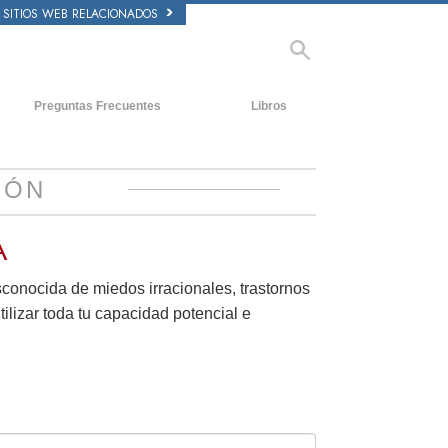
SITIOS WEB RELACIONADOS
Preguntas Frecuentes
Libros
tecedentes y principios básicos
Libros Iniciales
ntro de una Iglesia
Audiolibros
IÓN
 Organización de Scientology
Conferencias Introductorias
A
Películas
esconocida de miedos irracionales, trastornos
tilizar toda tu capacidad potencial e